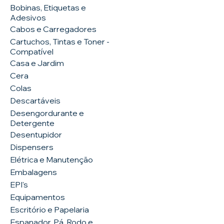
Bobinas, Etiquetas e
Adesivos
Cabos e Carregadores
Cartuchos, Tintas e Toner -
Compatível
Casa e Jardim
Cera
Colas
Descartáveis
Desengordurante e
Detergente
Desentupidor
Dispensers
Elétrica e Manutenção
Embalagens
EPI's
Equipamentos
Escritório e Papelaria
Espanador, Pá, Rodo e