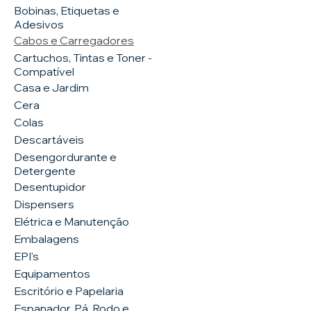
Bobinas, Etiquetas e
Adesivos
Cabos e Carregadores
Cartuchos, Tintas e Toner -
Compatível
Casa e Jardim
Cera
Colas
Descartáveis
Desengordurante e
Detergente
Desentupidor
Dispensers
Elétrica e Manutenção
Embalagens
EPI's
Equipamentos
Escritório e Papelaria
Espanador, Pá, Rodo e