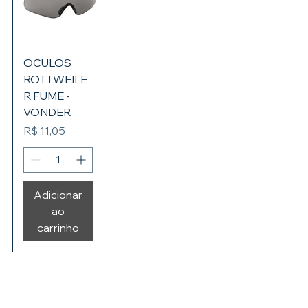
OCULOS
ROTTWEILE
R FUME -
VONDER
Preço
R$ 11,05
Adicionar
ao
carrinho