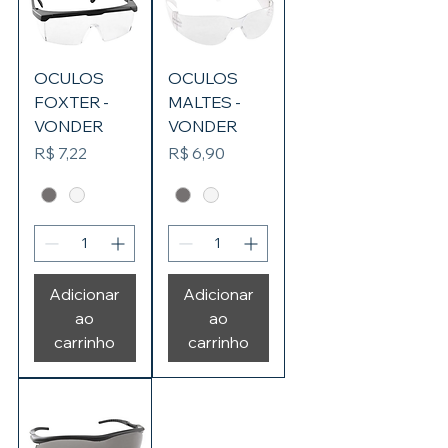
OCULOS
OCULOS
FOXTER -
MALTES -
VONDER
VONDER
Preço
Preço
R$ 7,22
R$ 6,90
Adicionar
Adicionar
ao
ao
carrinho
carrinho