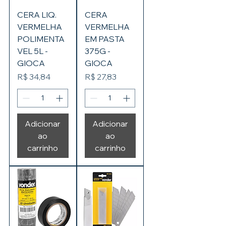
CERA LIQ.
CERA
VERMELHA
VERMELHA
POLIMENTA
EM PASTA
VEL 5L -
375G -
GIOCA
GIOCA
Preço
Preço
R$ 34,84
R$ 27,83
Adicionar
Adicionar
ao
ao
carrinho
carrinho