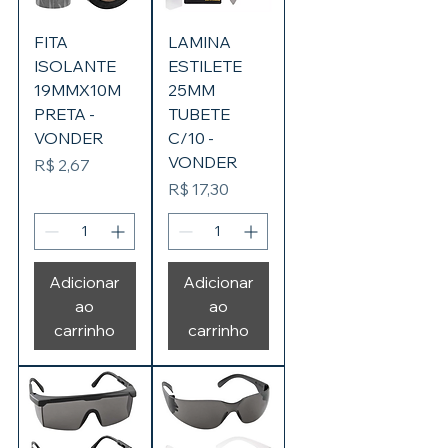
FITA
LAMINA
ISOLANTE
ESTILETE
19MMX10M
25MM
PRETA -
TUBETE
VONDER
C/10 -
VONDER
Preço
R$ 2,67
Preço
R$ 17,30
Adicionar
Adicionar
ao
ao
carrinho
carrinho