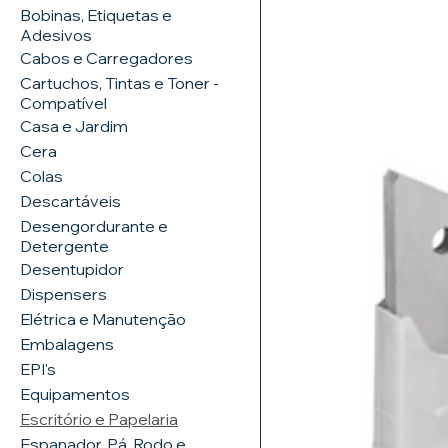
Bobinas, Etiquetas e
Adesivos
Cabos e Carregadores
Cartuchos, Tintas e Toner -
Compatível
Casa e Jardim
Cera
Colas
Descartáveis
Desengordurante e
Detergente
Desentupidor
Dispensers
Elétrica e Manutenção
Embalagens
EPI's
Equipamentos
Escritório e Papelaria
Espanador, Pá, Rodo e