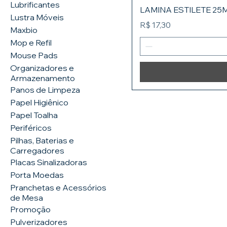
Lubrificantes
LAMINA ESTILETE 25
Lustra Móveis
Preço
R$ 17,30
Maxbio
Mop e Refil
Mouse Pads
Organizadores e
Armazenamento
Panos de Limpeza
Papel Higiênico
Papel Toalha
Periféricos
Pilhas, Baterias e
Carregadores
Placas Sinalizadoras
Porta Moedas
Pranchetas e Acessórios
de Mesa
Promoção
Pulverizadores